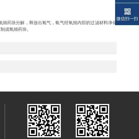
微信扫一扫
氧烛药块分解，释放出氧气，氧气经氧烛内部的过滤材料净化
压制成氧烛药块。