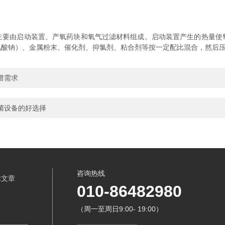
主要由启动装置、产氧药块和氧气过滤材料组成。启动装置产生的热量使
氯酸钠）、金属粉末、催化剂、抑氯剂、粘合剂等按一定配比混合，然后
谱需求
菌设备的好选择
咨询热线
术文章
010-86482980
（周一至周日9:00- 19:00）