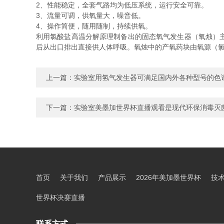
2、性能稳定，全套气路均为低压系统，运行安全可靠。
3、流量可调，供氧量大，噪音低。
4、操作简便，随用随制，持续供氧。
利用氯酸盐高温分解原理制备出的固态氧气发生器（氧烛）
后从出口排出直接供人体呼吸。氧烛中的产氧药块由氧源（
上一篇：
实验室用氢气发生器可满足国内外各种型号的色
下一篇：
实验室美墨加世界杯直播观看是现代环保消毒灭
首页
关于我们
产品展示
2026年美加墨世界杯
技
世界杯决赛直播
联系方式